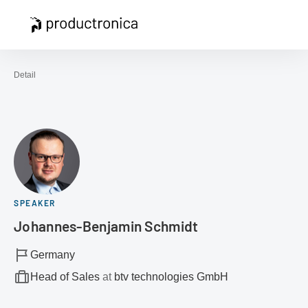
Open navigation
Contact
Sea
To the homepage
Detail
SPEAKER
Johannes-Benjamin Schmidt
Germany
Head of Sales
at
btv technologies GmbH