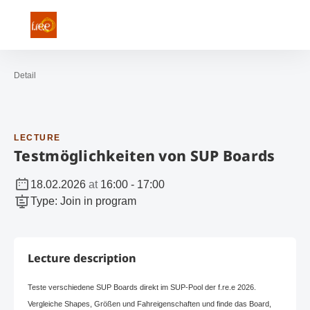
Open navigation
Contact
Sea
To the homepage
Detail
LECTURE
Testmöglichkeiten von SUP Boards
18.02.2026
at
16:00
-
17:00
Type
:
Join in program
Lecture description
Teste verschiedene SUP Boards direkt im SUP-Pool der f.re.e 2026.
Vergleiche Shapes, Größen und Fahreigenschaften und finde das Board,